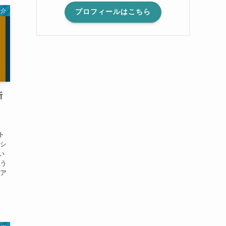
紹介
プロフィールはこちら
新
ト
「シ
い
よう
シア