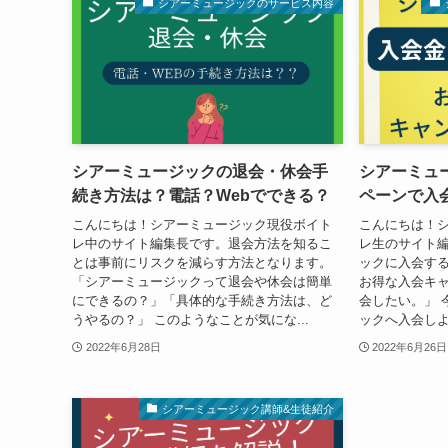
シアーミュージックのサービス内容
シアーミュージックの退会・休会手
シアーミュ
続き方法は？電話？Webでできる？
ペーンで入
こんにちは！シアーミュージック現役ボイト
こんにちは！
レ中のサイト編集長です。退会方法を知るこ
レ生のサイト編
とは事前にリスクを減らす方法となります。
ックに入会す
「シアーミュージックって退会や休会は簡単
お得な入会キ
にできるの？」「具体的な手続き方法は、ど
会したい。」 
うやるの？」 このようなことが気にな...
ックへ入会しよ
2022年6月28日
2022年6月26日
シアーミュージック講師&生徒紹介