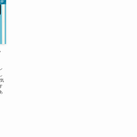
内容
？
】
レ
し
人気
す
あ