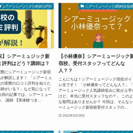
シアーミュージックの各校の評判
シアーミュージック講師&生徒
説】シアーミュジック新
【小林優奈】シアーミュージック
ミ評判はどう？講師は？
宿校、受付スタッフってどんな
人？？
実際にシアーミュージック新宿
が解説します！ 「シアーミュ
こんにちは！シアーミュージック現役ボイ
校の実際の口コミ評判を知りた
レ生です！ 「小林優奈ってどんな人？」
講師がいる？」など気になって
アーミュージック人気講師並みに歌が上手
今回の記事では、シアーミュー
けど、本当に受付スタッフなの？」 この
 講師 【実体験つき...
な疑問はありませんか？ 今回は、そんな
ーミュージック新宿校受付スタッフの...
2022年6月29日