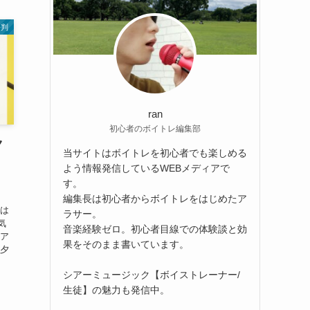
評判
ran
初心者のボイトレ編集部
ク
当サイトはボイトレを初心者でも楽しめる
よう情報発信しているWEBメディアで
す。
編集長は初心者からボイトレをはじめたア
ミは
ラサー。
気
音楽経験ゼロ。初心者目線での体験談と効
シア
果をそのまま書いています。
元夕
シアーミュージック【ボイストレーナー/
生徒】の魅力も発信中。