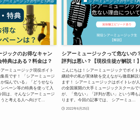
シアーミュージックのサービス内容
シアーミュージックのサービス
ージックのお得なキャン
シアーミュージックって危ないの
会特典はある？料金は？
評判は悪い？【現役生徒が解説！
シアーミュージック現役ボイト
こんにちは！シアーミュージックでボイト
集長です！ 「シアーミュージ
継続中の私が実体験を交えながら徹底解説
るか悩んでいる」「どうせなら
ます！ シアーミュージックはボイトレが
ャンペーン等の特典を使って入
の全国展開の大手ミュージックスクールで
今回は、そんなシアーミュージ
が、「危ない」「評判が悪い」という噂も
うと考える人へ向けて...
ります。今回の記事では、 シアーミュ...
2022年6月25日