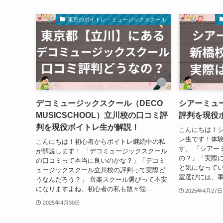
東京のボイトレ・ミュージックスクール
デコミュージックスクール（DECO
シアーミュ
MUSICSCHOOL）立川校の口コミ評
評判を現役
判を現役ボイトレ生が解説！
こんにちは！
レ生です！体
こんにちは！初心者からボイトレ継続中の私
す。 「シアー
が解説します！ 「デコミュージックスクール
の？」「実際
の口コミって本当に良いのかな？」「デコミ
と気になって
ュージックスクール立川校の評判って実際ど
室選びには、事
うなんだろう？」 音楽スクール選びって不安
になりますよね。初心者の私も散々悩...
2025年4月27日
2025年4月30日