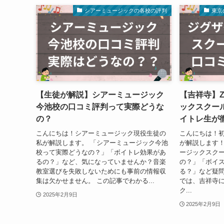
シアーミュージックの各校の評判
東京
【生徒が解説】シアーミュージック
【吉祥寺】Z
今池校の口コミ評判って実際どうな
ックスクー
の？
イトレ生が
こんにちは！シアーミュージック現役生徒の
こんにちは！
私が解説します。 「シアーミュージック今池
が解説します！
校って実際どうなの？」「ボイトレ効果があ
ージックスク
るの？」など、気になっていませんか？音楽
の？」「ボイ
教室選びを失敗しないためにも事前の情報収
る？」など疑問
集は欠かせません。 この記事でわかる...
では、吉祥寺
ク...
2025年2月9日
2025年2月9日