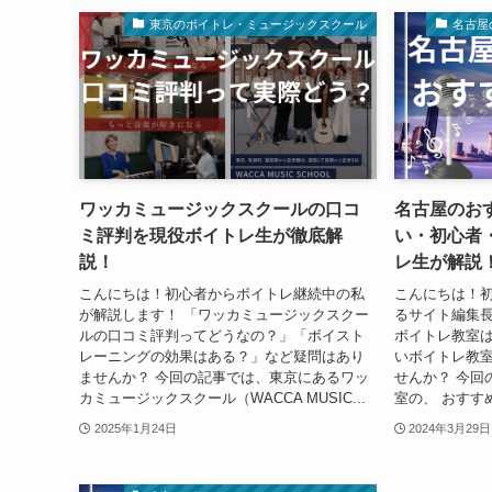
東京のボイトレ・ミュージックスクール
名古屋
ワッカミュージックスクールの口コ
名古屋のお
ミ評判を現役ボイトレ生が徹底解
い・初心者
説！
レ生が解説
こんにちは！初心者からボイトレ継続中の私
こんにちは！
が解説します！ 「ワッカミュージックスクー
るサイト編集長
ルの口コミ評判ってどうなの？」「ボイスト
ボイトレ教室
レーニングの効果はある？」など疑問はあり
いボイトレ教
ませんか？ 今回の記事では、東京にあるワッ
せんか？ 今回
カミュージックスクール（WACCA MUSIC...
室の、 おすすめ
2025年1月24日
2024年3月29日