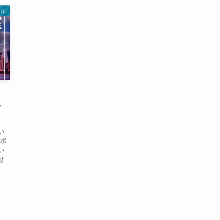
ール
ト
い
なボ
い
せ
室