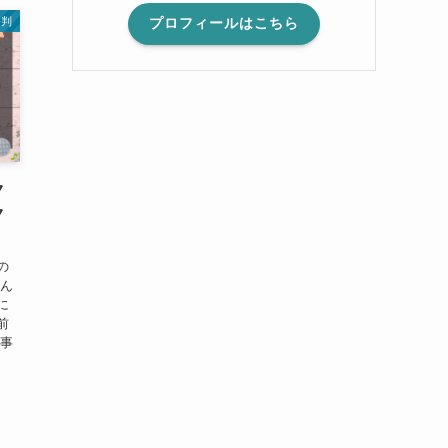
評判
プロフィールはこちら
ク
ク
の
なん
に
前
記事