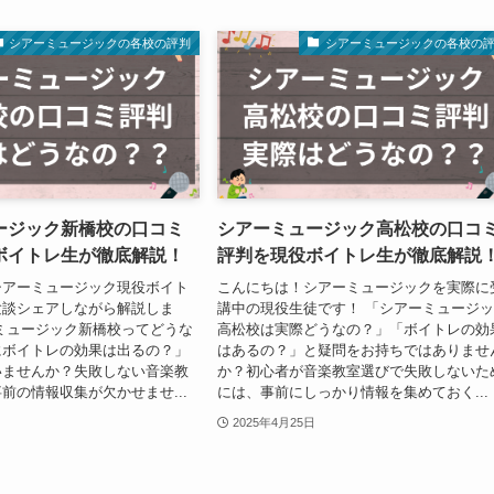
シアーミュージックの各校の評判
シアーミュージックの各校の
ージック新橋校の口コミ
シアーミュージック高松校の口コ
ボイトレ生が徹底解説！
評判を現役ボイトレ生が徹底解説
シアーミュージック現役ボイト
こんにちは！シアーミュージックを実際に
験談シェアしながら解説しま
講中の現役生徒です！ 「シアーミュージ
ミュージック新橋校ってどうな
高松校は実際どうなの？」「ボイトレの効
にボイトレの効果は出るの？」
はあるの？」と疑問をお持ちではありませ
いませんか？失敗しない音楽教
か？初心者が音楽教室選びで失敗しないた
前の情報収集が欠かせませ...
には、事前にしっかり情報を集めておく...
2025年4月25日