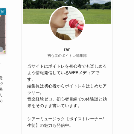
評判
ran
初心者のボイトレ編集部
ミ
当サイトはボイトレを初心者でも楽しめる
！
よう情報発信しているWEBメディアで
受
す。
ック
編集長は初心者からボイトレをはじめたア
果
ラサー。
ん
音楽経験ゼロ。初心者目線での体験談と効
め
果をそのまま書いています。
シアーミュージック【ボイストレーナー/
生徒】の魅力も発信中。