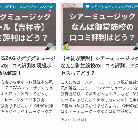
のボイトレ・ミュージックスクール
シアーミュージックの各校の
IGZAGジグザグミュージ
【生徒が解説】シアーミュージッ
ルの口コミ評判を現役ボ
なんば御堂筋校の口コミ評判、ア
徹底解説！
セスってどう？
初心者からボイトレ継続中の私
こんにちは！シアーミュージック現役生徒
 「ZIGZAG（ジグザグ）ミュ
私が解説します。 「シアーミュージック
ールの口コミ評判ってどうな
ば御堂筋校って実際どうなの？」など、気
ストレーニングの効果はあ
なっていませんか？失敗しないためにも事
はありませんか？ 今回の記事
の情報収集は欠かせませんよね。 今回の
にあるジグザグミュージックス
はシアーミュージックなんば御堂筋校...
2025年2月5日