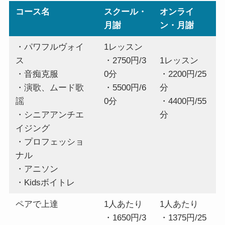
コース名
スクール・
オンライ
月謝
ン・月謝
・パワフルヴォイ
1レッスン
ス
・2750円/3
1レッスン
・音痴克服
0分
・2200円/25
・演歌、ムード歌
・5500円/6
分
謡
0分
・4400円/55
・シニアアンチエ
分
イジング
・プロフェッショ
ナル
・アニソン
・Kidsボイトレ
ペアで上達
1人あたり
1人あたり
・1650円/3
・1375円/25