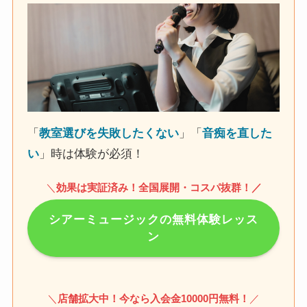
「
教室選びを失敗したくない
」「
音痴を直した
い
」時は体験が必須！
＼
効果は実証済み！全国展開・コスパ抜群！
／
シアーミュージックの無料体験レッス
ン
＼
店舗拡大中！今なら入会金10000円無料！
／