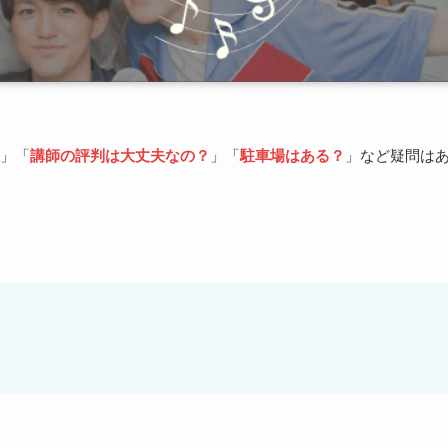
」「
講師の評判は大丈夫なの？
」「
駐車場はある？
」など疑問は